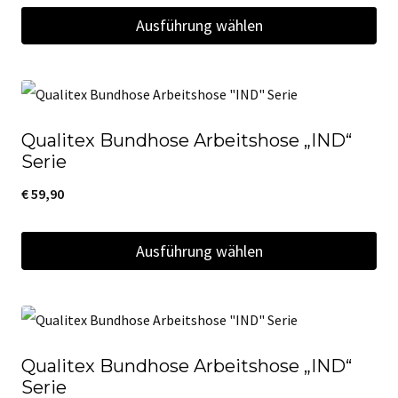
Die
Ausführung wählen
Optionen
Dieses
können
Produkt
auf
weist
der
Qualitex Bundhose Arbeitshose „IND“
mehrere
Produktseite
Serie
Varianten
gewählt
€
59,90
auf.
werden
Die
Ausführung wählen
Optionen
Dieses
können
Produkt
auf
weist
der
Qualitex Bundhose Arbeitshose „IND“
mehrere
Produktseite
Serie
Varianten