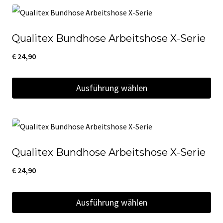
Produkt
weist
Qualitex Bundhose Arbeitshose X-Serie
mehrere
Varianten
€
24,90
auf.
Ausführung wählen
Die
Optionen
Dieses
können
Produkt
auf
weist
der
Qualitex Bundhose Arbeitshose X-Serie
mehrere
Produktseite
Varianten
€
24,90
gewählt
auf.
werden
Ausführung wählen
Die
Optionen
Dieses