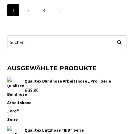
Produkt
auf
1
2
3
→
weist
der
mehrere
Produktseite
Varianten
gewählt
Suchen
auf.
werden
nach:
Die
Optionen
AUSGEWÄHLTE PRODUKTE
können
Qualitex Bundhose Arbeitshose „Pro" Serie
auf
€
39,90
der
Produktseite
gewählt
werden
Qualitex Latzhose "IND" Serie