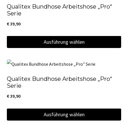
Qualitex Bundhose Arbeitshose „Pro“
mehrere
Produktseite
Serie
Varianten
gewählt
€
39,90
auf.
werden
Die
Ausführung wählen
Optionen
Dieses
können
Produkt
auf
weist
der
Qualitex Bundhose Arbeitshose „Pro“
mehrere
Produktseite
Serie
Varianten
gewählt
€
39,90
auf.
werden
Die
Ausführung wählen
Optionen
Dieses
können