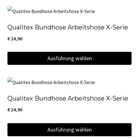
können
Produkt
auf
weist
der
Qualitex Bundhose Arbeitshose X-Serie
mehrere
Produktseite
Varianten
€
24,90
gewählt
auf.
werden
Ausführung wählen
Die
Optionen
Dieses
können
Produkt
auf
weist
der
Qualitex Bundhose Arbeitshose X-Serie
mehrere
Produktseite
Varianten
€
24,90
gewählt
auf.
werden
Ausführung wählen
Die