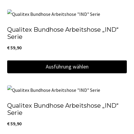
Optionen
Dieses
können
Produkt
auf
weist
der
Qualitex Bundhose Arbeitshose „IND“
mehrere
Serie
Produktseite
Varianten
€
59,90
gewählt
auf.
werden
Die
Ausführung wählen
Optionen
Dieses
können
Produkt
auf
weist
der
Qualitex Bundhose Arbeitshose „IND“
mehrere
Produktseite
Serie
Varianten
gewählt
€
59,90
auf.
werden