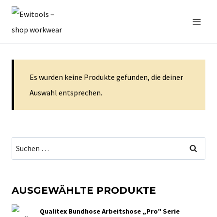
Zum
Inhalt
springen
Es wurden keine Produkte gefunden, die deiner
Auswahl entsprechen.
Suchen
nach:
AUSGEWÄHLTE PRODUKTE
Qualitex Bundhose Arbeitshose „Pro" Serie