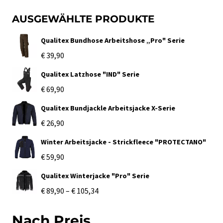
AUSGEWÄHLTE PRODUKTE
Qualitex Bundhose Arbeitshose „Pro" Serie
€
39,90
Qualitex Latzhose "IND" Serie
€
69,90
Qualitex Bundjackle Arbeitsjacke X-Serie
€
26,90
Winter Arbeitsjacke - Strickfleece "PROTECTANO"
€
59,90
Qualitex Winterjacke "Pro" Serie
Preisspanne:
€
89,90
–
€
105,34
€ 89,90
Nach Preis
bis