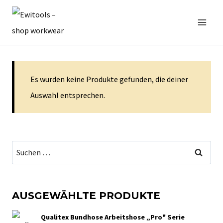
Zum
Inhalt
springen
Es wurden keine Produkte gefunden, die deiner
Auswahl entsprechen.
Suchen
nach:
AUSGEWÄHLTE PRODUKTE
Qualitex Bundhose Arbeitshose „Pro" Serie