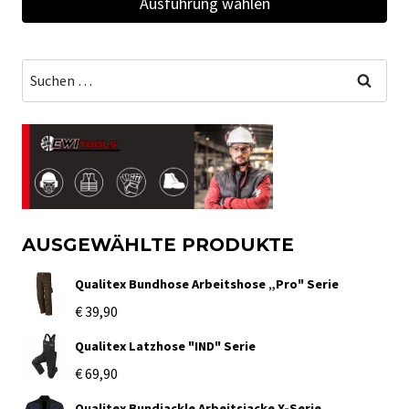
Ausführung wählen
Dieses
Produkt
Suchen
weist
nach:
mehrere
Varianten
auf.
Die
Optionen
AUSGEWÄHLTE PRODUKTE
können
Qualitex Bundhose Arbeitshose „Pro" Serie
auf
€
39,90
der
Qualitex Latzhose "IND" Serie
Produktseite
€
69,90
gewählt
Qualitex Bundjackle Arbeitsjacke X-Serie