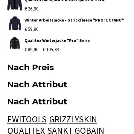
werden
€
26,90
Winter Arbeitsjacke - Strickfleece "PROTECTANO"
€
59,90
Qualitex Winterjacke "Pro" Serie
Preisspanne:
€
89,90
–
€
105,34
€ 89,90
Nach Preis
bis
€ 105,34
Nach Attribut
Nach Attribut
EWITOOLS
GRIZZLYSKIN
QUALITEX
SANKT GOBAIN