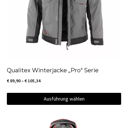
Optionen
können
auf
der
Produktseite
gewählt
werden
Qualitex Winterjacke „Pro“ Serie
Preisspanne:
€
89,90
–
€
105,34
€ 89,90
Ausführung wählen
bis
€ 105,34
Dieses
Produkt
weist