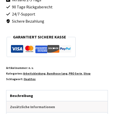
Serie
90 Tage Rückgaberecht
Menge
24/7-Support
Sichere Bezahlung
GARANTIERT SICHERE KASSE
Artikelnummer:
n. v.
Kategorien:
Arbeitskleidung
,
Bundhose lang
,
PRO Serie
,
Shop
Schlagwort:
Qualitex
Beschreibung
Zusätzliche Informationen