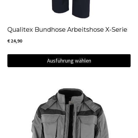
gewählt
werden
Qualitex Bundhose Arbeitshose X-Serie
€
24,90
Ausführung wählen
Dieses
Produkt
weist
mehrere
Varianten
auf.
Die