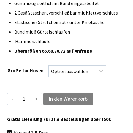
Gummizug seitlich im Bund eingearbeitet
2 Gesäßtaschen, verschließbar mit Klettverschluss
Elastischer Stretcheinsatz unter Knietasche
Bund mit 6 Gürtelschlaufen
Hammerschlaufe
Übergrößen 66,68,70,72 auf Anfrage
Größe für Hosen
Qualitex
In den Warenkorb
Bundhose
Arbeitshose
Gratis Lieferung Für alle Bestellungen über 150€
„Pro"
Versand 2-5 Tage