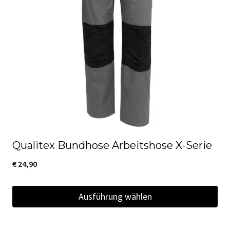
Die
Optionen
können
auf
der
Produktseite
gewählt
werden
Qualitex Bundhose Arbeitshose X-Serie
€
24,90
Ausführung wählen
Dieses