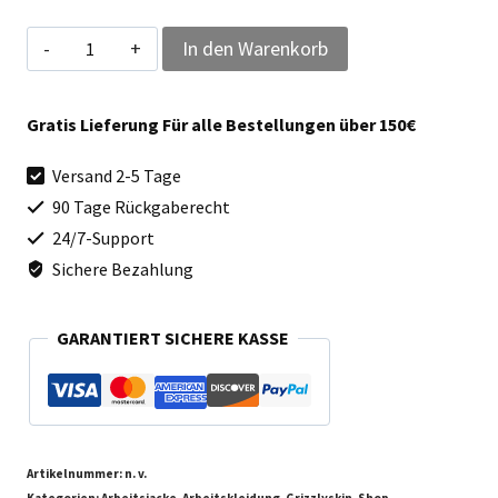
Arbeits
In den Warenkorb
-
Bundjacke
Gratis Lieferung Für alle Bestellungen über 150€
Grizzlyskin
Versand 2-5 Tage
IRON
90 Tage Rückgaberecht
Menge
24/7-Support
Sichere Bezahlung
GARANTIERT SICHERE KASSE
Artikelnummer:
n. v.