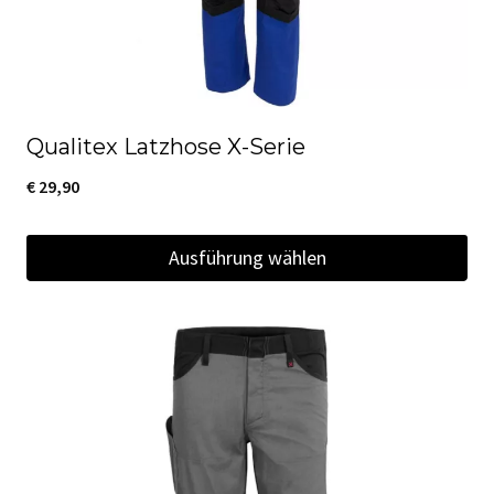
Produktseite
gewählt
werden
Qualitex Latzhose X-Serie
€
29,90
Ausführung wählen
Dieses
Produkt
weist
mehrere
Varianten
auf.