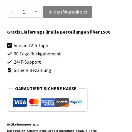
Qualitex
In den Warenkorb
Bundjackle
Arbeitsjacke
Gratis Lieferung Für alle Bestellungen über 150€
X-
Versand 2-5 Tage
Serie
90 Tage Rückgaberecht
Menge
24/7-Support
Sichere Bezahlung
GARANTIERT SICHERE KASSE
Artikelnummer:
n. v.
Kategorien:
Arbeitsjacke
,
Arbeitskleidung
,
Shop
,
X-Serie