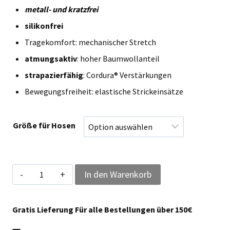
metall- und kratzfrei
silikonfrei
Tragekomfort: mechanischer Stretch
atmungsaktiv
: hoher Baumwollanteil
strapazierfähig
: Cordura® Verstärkungen
Bewegungsfreiheit: elastische Strickeinsätze
Größe für Hosen
Qualitex
In den Warenkorb
Bundhose
Arbeitshose
Gratis Lieferung Für alle Bestellungen über 150€
"IND"