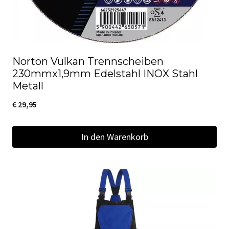
Produktseite
gewählt
werden
Norton Vulkan Trennscheiben
230mmx1,9mm Edelstahl INOX Stahl
Metall
€
29,95
In den Warenkorb