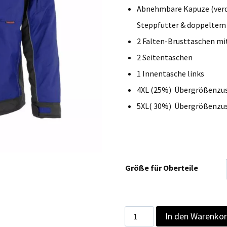
bis
Abnehmbare Kapuze (verd
€ 105,
Steppfutter & doppeltem 
2 Falten-Brusttaschen mit
2 Seitentaschen
1 Innentasche links
4XL (25%) Übergrößenzu
5XL( 30%) Übergrößenzu
Größe für Oberteile
Qualitex
In den Warenko