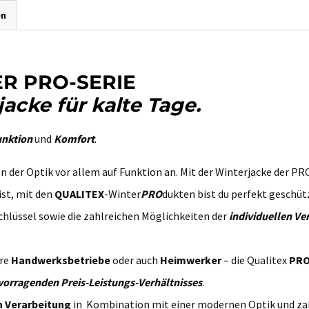
en
ER PRO-SERIE
acke für kalte Tage.
unktion
und
Komfort
.
der Optik vor allem auf Funktion an. Mit der Winterjacke der PRO-
 ist, mit den
QUALITEX
-Winter
PRO
dukten bist du perfekt geschüt
hlüssel sowie die zahlreichen Möglichkeiten der
individuellen Ve
ere
Handwerksbetriebe
oder auch
Heimwerker
– die Qualitex
PR
vorragenden Preis-Leistungs-Verhältnisses
.
 Verarbeitung
in Kombination mit einer modernen Optik und za