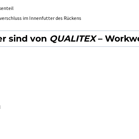
enteil
ßverschluss im Innenfutter des Rückens
r sind von
QUALITEX
– Workwe
x