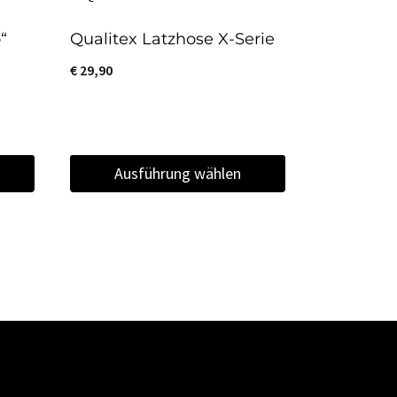
“
Qualitex Latzhose X-Serie
€
29,90
Ausführung wählen
Dieses
Produkt
weist
mehrere
Varianten
auf.
Die