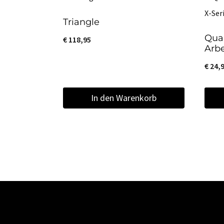
Triangle
Qua
€
118,95
Arbe
€
24,
In den Warenkorb
Diese
Produ
weist
mehr
Varia
auf.
Die