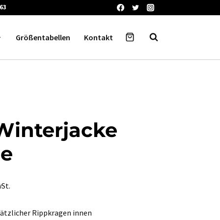
63
Größentabellen
Kontakt
Winterjacke
ie
panne:
wSt.
0
sätzlicher Rippkragen innen