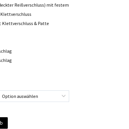
eckter Reißverschluss) mit festem
34
Klettverschluss
 Klettverschluss & Patte
schlag
schlag
rb