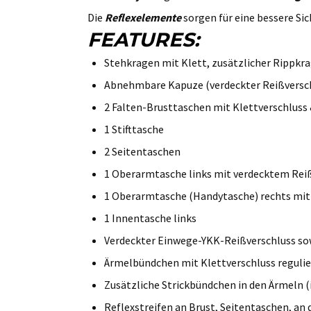
Die
Reflexelemente
sorgen für eine bessere Sic
FEATURES:
Stehkragen mit Klett, zusätzlicher Rippkr
Abnehmbare Kapuze (verdeckter Reißversch
2 Falten-Brusttaschen mit Klettverschluss
1 Stifttasche
2 Seitentaschen
1 Oberarmtasche links mit verdecktem Rei
1 Oberarmtasche (Handytasche) rechts mit
1 Innentasche links
Verdeckter Einwege-YKK-Reißverschluss so
Ärmelbündchen mit Klettverschluss regulie
Zusätzliche Strickbündchen in den Ärmeln (
Reflexstreifen an Brust, Seitentaschen, an