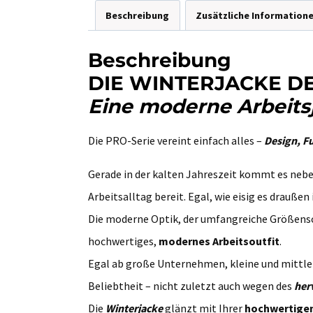
Beschreibung
Zusätzliche Information
Beschreibung
DIE WINTERJACKE D
Eine moderne Arbeitsj
Die PRO-Serie vereint einfach alles –
Design, F
Gerade in der kalten Jahreszeit kommt es neben 
Arbeitsalltag bereit. Egal, wie eisig es draußen
Die moderne Optik, der umfangreiche Größensc
hochwertiges,
modernes Arbeitsoutfit
.
Egal ab große Unternehmen, kleine und mittl
Beliebtheit – nicht zuletzt auch wegen des
her
Die
Winterjacke
glänzt mit Ihrer
hochwertigen