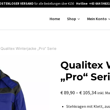
OSTENLOSER VERSAND
für alle Bestellungen über €150
Hotline +43 664 54631
Home
Shop
Mein Konto
Qualitex Winterjacke „Pro“ Serie
Qualitex 
„Pro“ Ser
Preiss
€
89,90
–
€
105,34
inkl. M
€ 89,9
Stehkragen mit Klett, zu