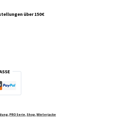
estellungen über 150€
ASSE
idung
,
PRO Serie
,
Shop
,
Winterjacke