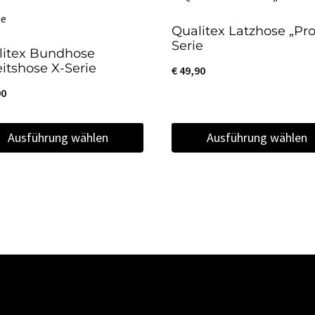
Qualitex Latzhose „Pro
Serie
litex Bundhose
itshose X-Serie
€
49,90
90
Ausführung wählen
Ausführung wählen
s
Dieses
kt
Produkt
weist
ere
mehrere
nten
Varianten
auf.
Die